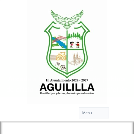
Transparencia
Accede a toda la información pública
de oficio relacionada con tu municipio