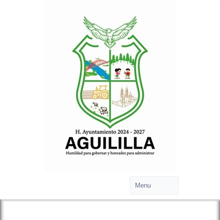
Transparencia
Accede a toda la información pública
de oficio relacionada con tu municipio