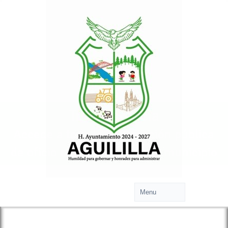
Transparencia
Accede a toda la información pública
de oficio relacionada con tu municipio