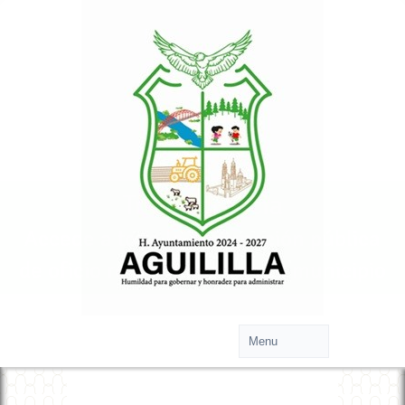
Transparencia
Accede a toda la información pública
de oficio relacionada con tu municipio